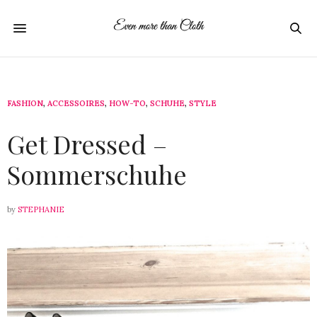
FASHION
,
ACCESSOIRES
,
HOW-TO
,
SCHUHE
,
STYLE
14. JUNI 2016
Get Dressed –
Sommerschuhe
by
STEPHANIE